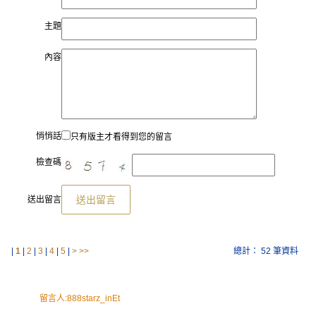
主題
內容
悄悄話
只有版主才看得到您的留言
檢查碼
送出留言
送出留言
|
1
|
2
|
3
|
4
|
5
|
>
>>
總計： 52 筆資料
留言人:
888starz_inEt