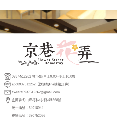
0937-512262 林小姐(早上9:00~晚上10:00)
abc0937512262（歡迎加line連絡訂房）
sweets0937512262@gmail.com
宜蘭縣冬山鄉柯林村柯林路568號
統一編號：34918944
稅籍編號：370752036